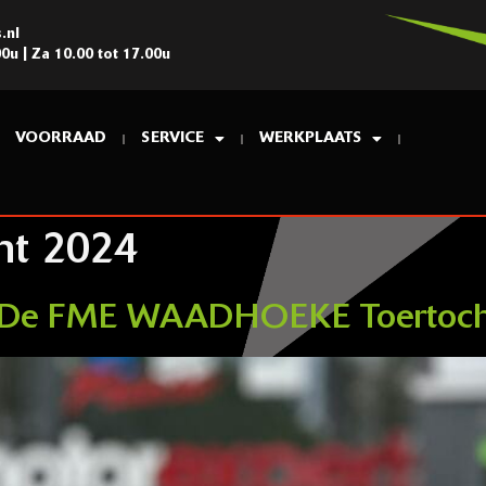
.nl
00u | Za 10.00 tot 17.00u
VOORRAAD
SERVICE
WERKPLAATS
ht 2024
: De FME WAADHOEKE Toertoch