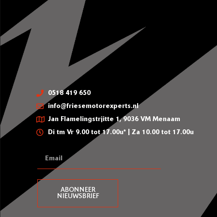
0518 419 650
info@friesemotorexperts.nl
Jan Flamelingstrjitte 1, 9036 VM Menaam
Di tm Vr 9.00 tot 17.00u* | Za 10.00 tot 17.00u
ABONNEER
NIEUWSBRIEF