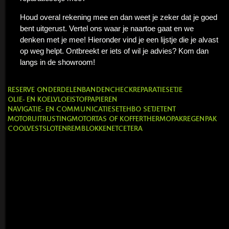
Houd overal rekening mee en dan weet je zeker dat je goed
bent uitgerust. Vertel ons waar je naartoe gaat en we
denken met je mee! Hieronder vind je een lijstje die je alvast
op weg helpt. Ontbreekt er iets of wil je advies? Kom dan
langs in de showroom!
RESERVE ONDERDELEN
BANDENCHECK
REPARATIESETJE
OLIE- EN KOELVLOEISTOF
PAPIEREN
NAVIGATIE- EN COMMUNICATIESET
EHBO SETJE
TENT
MOTORUITRUSTING
MOTORTAS OF KOFFER
THERMOPAK
REGENPAK
COOLVEST
SLOTEN
REMBLOKKEN
ETCETERA