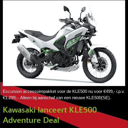
Excursion accessoirepakket voor de KLE500 nu voor €499,- i.p.v.
€1.299,-. Alleen bij aanschaf van een nieuwe KLE500(SE).
Kawasaki lanceert KLE500
Adventure Deal