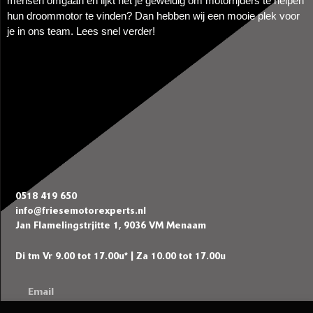
mensen omgaan en lijkt het je geweldig om motorrijders te helpen
hun droommotor te vinden? Dan hebben wij een mooie plek voor
je in ons team. Lees snel verder!
0518 419 650
info@friesemotorexperts.nl
Jan Flamelingstrjitte 1, 9036 VM Menaam
Di tm Vr 9.00 tot 17.00u* | Za 10.00 tot 17.00u