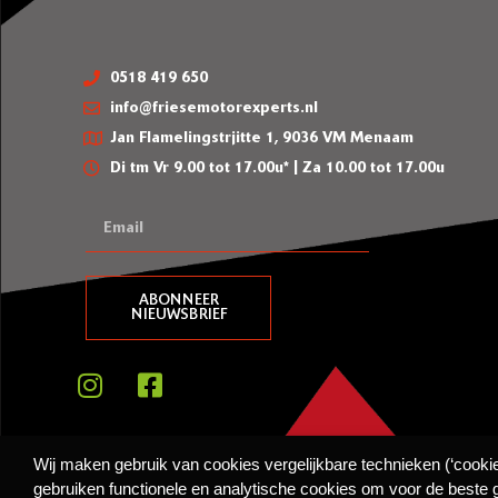
0518 419 650
info@friesemotorexperts.nl
Jan Flamelingstrjitte 1, 9036 VM Menaam
Di tm Vr 9.00 tot 17.00u* | Za 10.00 tot 17.00u
ABONNEER
NIEUWSBRIEF
BEKIJK ONZE SHOWROOM >>>
Wij maken gebruik van cookies vergelijkbare technieken (‘cooki
gebruiken functionele en analytische cookies om voor de beste g