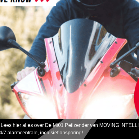
jk. Lees hier alles over De Mi01 Peilzender van MOVING INTELL
/7 alarmcentrale, inclusief opsporing!