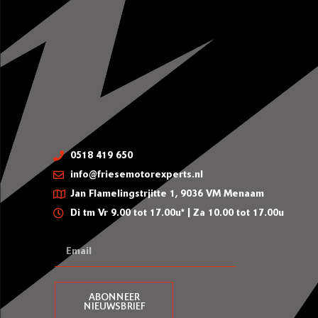
0518 419 650
info@friesemotorexperts.nl
Jan Flamelingstrjitte 1, 9036 VM Menaam
Di tm Vr 9.00 tot 17.00u* | Za 10.00 tot 17.00u
ABONNEER
NIEUWSBRIEF