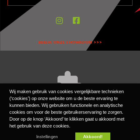
BEKIJK ONZE SHOWROOM >>>
Wij maken gebruik van cookies vergelijkbare technieken
(‘cookies’) op onze website om u de beste ervaring te
kunnen bieden. Wij gebruiken functionele en analytische
Accept
cookies to view the content.
Functioneel
cookies om voor de beste gebruikerservaring te zorgen.
Door op de knop ‘Akkoord’ te klikken gaat u akkoord met
Privacy- en cookiebeleid
het gebruik van deze cookies.
Algemene Voorwaarden
Disclaimer
Akkoord!
Instellingen