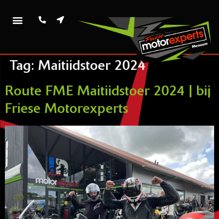
Tag:
Maitiidstoer 2024
Route FME Maitiidstoer 2024 | bij
Friese Motorexperts