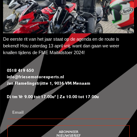
De eerste rit van het jaar staat op de agenda en de route is
bekend! Hou zaterdag 13 april vrij, want dan gaan we weer
knallen tijdens de FME Maitiidstoer 2024!
0518 419 650
info@friesemotorexperts.nl
Jan Flamelingstrjitte 1, 9036 VM Menaam
Di tm Vr 9.00 tot 17.00u* | Za 10.00 tot 17.00u
ABONNEER
NIEUWSBRIEF