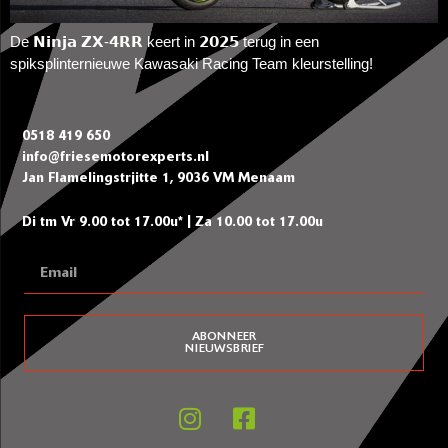
De 𝗡𝗶𝗻𝗷𝗮 𝗭𝗫-𝟰𝗥𝗥 keert in 𝟮𝟬𝟮𝟱 terug in een
spiksplinternieuwe Kawasaki Racing Team kleurstelling!
0518 419 650
info@friesemotorexperts.nl
Jan Flamelingstrjitte 1, 9036 VM Menaam
Di tm Vr 9.00 tot 17.00u* | Za 10.00 tot 17.00u
ABONNEER
NIEUWSBRIEF