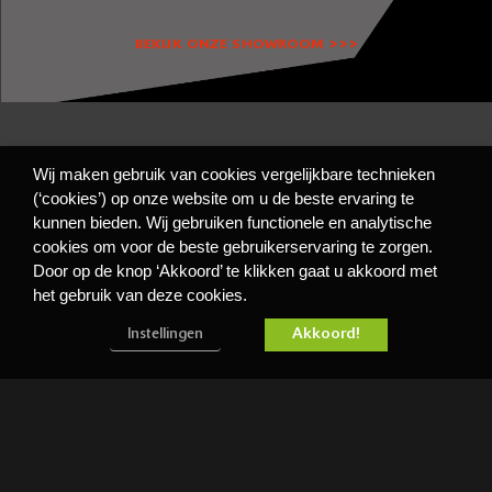
BEKIJK ONZE SHOWROOM >>>
Wij maken gebruik van cookies vergelijkbare technieken
(‘cookies’) op onze website om u de beste ervaring te
kunnen bieden. Wij gebruiken functionele en analytische
cookies om voor de beste gebruikerservaring te zorgen.
Door op de knop ‘Akkoord’ te klikken gaat u akkoord met
het gebruik van deze cookies.
Accept
cookies to view the content.
Functioneel
Akkoord!
Instellingen
Privacy- en cookiebeleid
Algemene Voorwaarden
Disclaimer
Copyright Friese Motorexperts 2022 - 2023
Made by 404 webdesign