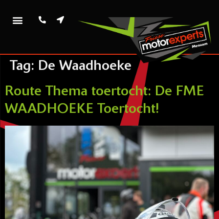
Tag:
De Waadhoeke
Route Thema toertocht: De FME
WAADHOEKE Toertocht!