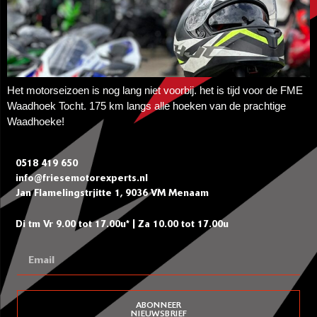
Het motorseizoen is nog lang niet voorbij. het is tijd voor de FME
Waadhoek Tocht. 175 km langs alle hoeken van de prachtige
Waadhoeke!
0518 419 650
info@friesemotorexperts.nl
Jan Flamelingstrjitte 1, 9036 VM Menaam
Di tm Vr 9.00 tot 17.00u* | Za 10.00 tot 17.00u
ABONNEER
NIEUWSBRIEF