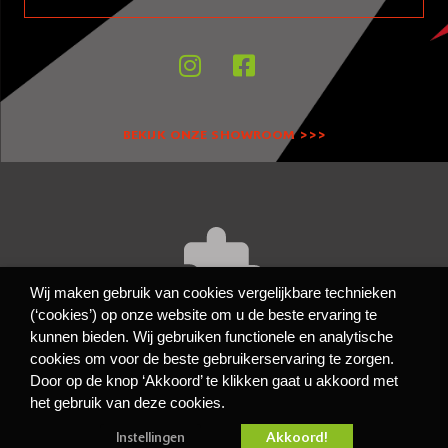
BEKIJK ONZE SHOWROOM >>>
Wij maken gebruik van cookies vergelijkbare technieken
(‘cookies’) op onze website om u de beste ervaring te
kunnen bieden. Wij gebruiken functionele en analytische
Accept
cookies to view the content.
Functioneel
cookies om voor de beste gebruikerservaring te zorgen.
Door op de knop ‘Akkoord’ te klikken gaat u akkoord met
Privacy- en cookiebeleid
het gebruik van deze cookies.
Algemene Voorwaarden
Disclaimer
Akkoord!
Instellingen