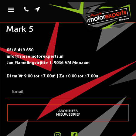
Mark 5
0518 419 650
info@friesemotorexperts.nl
Jan Flamelingstrjitte 1, 9036 VM Menaam
Di tm Vr 9.00 tot 17.00u* | Za 10.00 tot 17.00u
ABONNEER
NIEUWSBRIEF