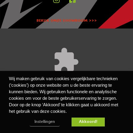
BEKIJK ONZE SHOWROOM >>>
Wij maken gebruik van cookies vergelijkbare technieken
Accept
cookies to view the content.
(‘cookies’) op onze website om u de beste ervaring te
Functioneel
kunnen bieden. Wij gebruiken functionele en analytische
cookies om voor de beste gebruikerservaring te zorgen.
Privacy- en cookiebeleid
Algemene Voorwaarden
Door op de knop ‘Akkoord’ te klikken gaat u akkoord met
Disclaimer
het gebruik van deze cookies.
Copyright Friese Motorexperts 2022 - 2023
Akkoord!
Instellingen
Made by 404 webdesign