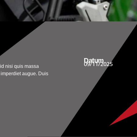
Datum
09/11/2025
 id nisi quis massa
n imperdiet augue. Duis