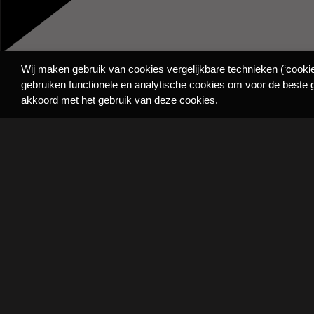
Wij maken gebruik van cookies vergelijkbare technieken (‘cooki
gebruiken functionele en analytische cookies om voor de beste g
akkoord met het gebruik van deze cookies.
0518 419 650
info@friesemotorexperts.nl
Jan Flamelingstrjitte 1, 9036 VM Menaam
Di tm Vr 9.00 tot 17.00u* | Za 10.00 tot 17.00u
ABONNEER
NIEUWSBRIEF