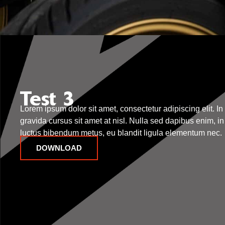
Test 3
Lorem ipsum dolor sit amet, consectetur adipiscing elit. In
gravida cursus sit amet at nisl. Nulla sed dapibus enim, i
luctus bibendum metus, eu blandit ligula elementum nec.
DOWNLOAD