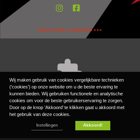
BEKIJK ONZE SHOWROOM >>>
Wij maken gebruik van cookies vergelijkbare technieken
(‘cookies’) op onze website om u de beste ervaring te
kunnen bieden. Wij gebruiken functionele en analytische
Accept
cookies to view the content.
Functioneel
cookies om voor de beste gebruikerservaring te zorgen.
Door op de knop ‘Akkoord’ te klikken gaat u akkoord met
Privacy- en cookiebeleid
het gebruik van deze cookies.
Algemene Voorwaarden
Disclaimer
Akkoord!
Instellingen
Copyright Friese Motorexperts 2022 - 2023
Made by 404 webdesign