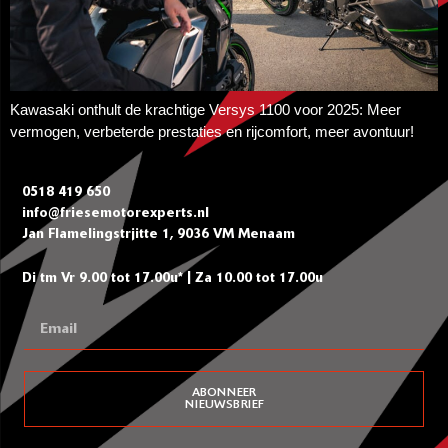
Kawasaki onthult de krachtige Versys 1100 voor 2025: Meer
vermogen, verbeterde prestaties en rijcomfort, meer avontuur!
0518 419 650
info@friesemotorexperts.nl
Jan Flamelingstrjitte 1, 9036 VM Menaam
Di tm Vr 9.00 tot 17.00u* | Za 10.00 tot 17.00u
ABONNEER
NIEUWSBRIEF