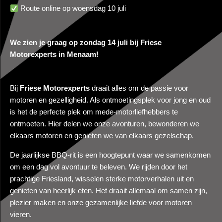
Route online op woensdag 10 juli
We zien je graag op zondag 14 juli bij Friese
Motorexperts in Menaam!
Bij
Friese Motorexperts
draait alles om de passie voor
motoren en gezelligheid. Als ontmoetingsplek voor jong en oud
is het de perfecte plek om mede-motorliefhebbers te
ontmoeten. Hier delen we onze avonturen, bewonderen we
elkaars motoren en genieten we van elkaars gezelschap.
De jaarlijkse BBQ-rit is een hoogtepunt waar we samenkomen
om een dag vol avontuur te beleven. We rijden door het
prachtige Friesland, wisselen sterke motorverhalen uit en
genieten van heerlijk eten. Het draait allemaal om samen zijn,
plezier maken en onze gezamenlijke liefde voor motoren
vieren.