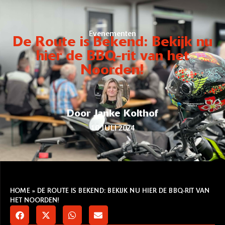
Evenementen
De Route is Bekend: Bekijk nu
hier de BBQ-rit van het
Noorden!
Door Janke Kolthof
10 JULI 2024
HOME
»
DE ROUTE IS BEKEND: BEKIJK NU HIER DE BBQ-RIT VAN
HET NOORDEN!