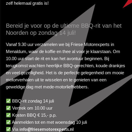
zelf helemaal gratis is!
Bereid je voor op de ultieme BBQ-rit van het
Noorden op zondag 14 juli!
Vanaf 9.30 uur verzamelen we bij Friese Motorexperts in
Menaldum, waar de koffie en thee al voor je klaarstaan. Om
10.00 uur start de rit en kan het avontuur beginnen. Bij
terugkomst wachten heerlijke BBQ-gerechten, koude drankjes
en veel gezelligheid. Het is de perfecte gelegenheid om mooie
motorverhalen uit te wisselen en te genieten van een
geweldige dag met mede-motorliefhebbers.
BBQ-rit zondag 14 juli
Vertrek om 10.00 uur
Kosten BBQ € 15,- p.p.
Aanmelden tot en met woensdag 10 juli
Via
info@friesemotorexperts.nl