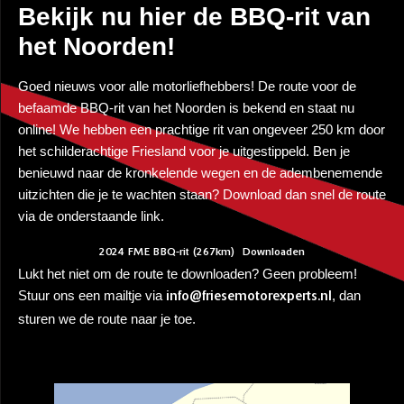
Bekijk nu hier de BBQ-rit van
het Noorden!
Goed nieuws voor alle motorliefhebbers! De route voor de
befaamde BBQ-rit van het Noorden is bekend en staat nu
online! We hebben een prachtige rit van ongeveer 250 km door
het schilderachtige Friesland voor je uitgestippeld. Ben je
benieuwd naar de kronkelende wegen en de adembenemende
uitzichten die je te wachten staan? Download dan snel de route
via de onderstaande link.
2024 FME BBQ-rit (267km)
Downloaden
Lukt het niet om de route te downloaden? Geen probleem!
Stuur ons een mailtje via
, dan
info@friesemotorexperts.nl
sturen we de route naar je toe.