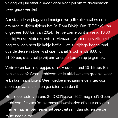
vrijdag 28 juni staat al weer klaar voor jou om te downloaden.
Lees gauw verder!
Aanstaande vrijdagavond nodigen we jullie allemaal weer uit
om mee te rijden tijdens het 3e Dom Blokje Om (DBO’tje) van
ongeveer 103 km van 2024. Het verzamelpunt is vanaf 19.00
uur bij Friese Motorexperts in Menaam, waar de gezelligheid al
begint bij een heerlijk bakje koffie. Het is vrijdags koopavond,
dus de deuren staan wijd open vanaf ’s ochtends 8.00 tot
21.00 uur, dus voel je vrij om langs te komen op je gemak.
Vertrekken kan in groepjes of individueel, rond 19.15 uur. En
ben je alleen? Geen probleem, er is altijd wel een groepje waar
je bij kunt aansluiten. Geen gedoe met aanmelden, gewoon
spontaan aansluiten en genieten van de rit!
Heb je de route van ons 3e DBO’tje van 2024 nog niet? Geen
probleem! Je kunt ‘m hieronder downloaden of stuur ons een
mailtje naar
, dan sturen we de
info@friesemotorexperts.nl
route naar je toe.