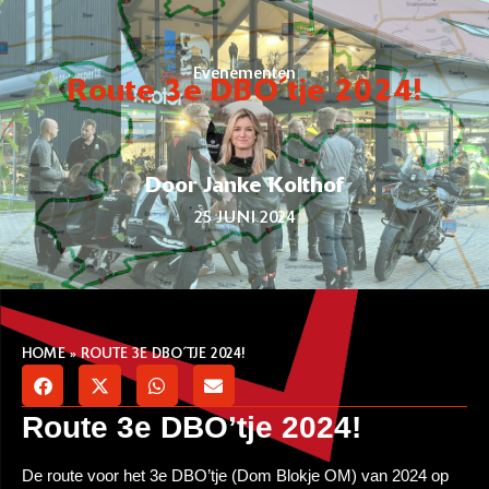
Evenementen
Route 3e DBO´tje 2024!
Door Janke Kolthof
25 JUNI 2024
HOME
»
ROUTE 3E DBO´TJE 2024!
Route 3e DBO’tje 2024!
De route voor het 3e DBO’tje (Dom Blokje OM) van 2024 op