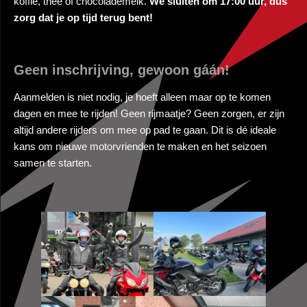
koffie, thee of chocolademelk.
We sluiten om 17:00 uur, dus
zorg dat je op tijd terug bent!
Geen inschrijving, gewoon gáán!
Aanmelden is niet nodig, je hoeft alleen maar op te komen
dagen en mee te rijden! Geen rijmaatje? Geen zorgen, er zijn
altijd andere rijders om mee op pad te gaan. Dit is dé ideale
kans om nieuwe motorvrienden te maken en het seizoen
samen te starten.