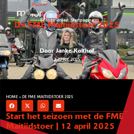
Evenementen
,
Startpagina
De FME Maitiidstoer 2025
Door Janke Kolthof
3 APRIL 2025
HOME
»
DE FME MAITIIDSTOER 2025
Start het seizoen met de FME
Maitiidstoer | 12 april 2025