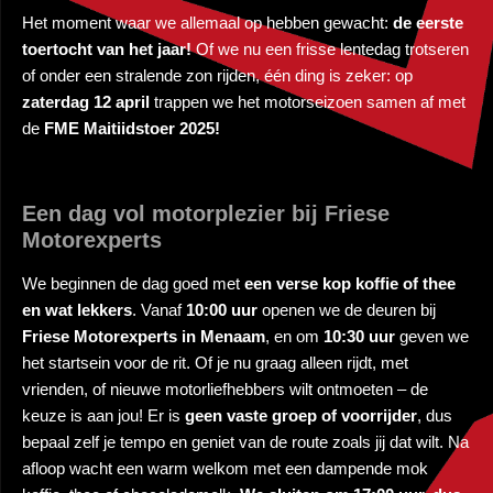
Het moment waar we allemaal op hebben gewacht:
de eerste
toertocht van het jaar!
Of we nu een frisse lentedag trotseren
of onder een stralende zon rijden, één ding is zeker: op
zaterdag 12 april
trappen we het motorseizoen samen af met
de
FME Maitiidstoer 2025!
Een dag vol motorplezier bij Friese
Motorexperts
We beginnen de dag goed met
een verse kop koffie of thee
en wat lekkers
. Vanaf
10:00 uur
openen we de deuren bij
Friese Motorexperts in Menaam
, en om
10:30 uur
geven we
het startsein voor de rit. Of je nu graag alleen rijdt, met
vrienden, of nieuwe motorliefhebbers wilt ontmoeten – de
keuze is aan jou! Er is
geen vaste groep of voorrijder
, dus
bepaal zelf je tempo en geniet van de route zoals jij dat wilt. Na
afloop wacht een warm welkom met een dampende mok