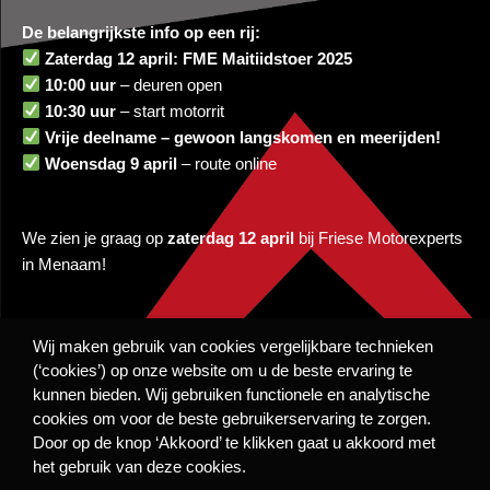
De belangrijkste info op een rij:
Zaterdag 12 april: FME Maitiidstoer 2025
10:00 uur
– deuren open
10:30 uur
– start motorrit
Vrije deelname – gewoon langskomen en meerijden!
Woensdag 9 april
– route online
We zien je graag op
zaterdag 12 april
bij Friese Motorexperts
in Menaam!
Team Friese Motorexperts
Wij maken gebruik van cookies vergelijkbare technieken
Deel bericht
(‘cookies’) op onze website om u de beste ervaring te
kunnen bieden. Wij gebruiken functionele en analytische
By Janke Kolthof
cookies om voor de beste gebruikerservaring te zorgen.
Door op de knop ‘Akkoord’ te klikken gaat u akkoord met
het gebruik van deze cookies.