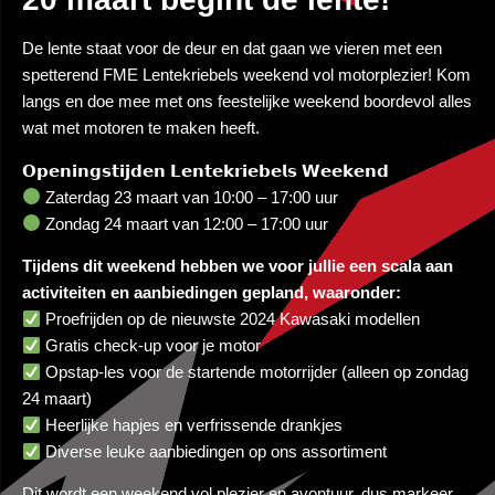
De lente staat voor de deur en dat gaan we vieren met een
spetterend FME Lentekriebels weekend vol motorplezier! Kom
langs en doe mee met ons feestelijke weekend boordevol alles
wat met motoren te maken heeft.
𝗢𝗽𝗲𝗻𝗶𝗻𝗴𝘀𝘁𝗶𝗷𝗱𝗲𝗻 𝗟𝗲𝗻𝘁𝗲𝗸𝗿𝗶𝗲𝗯𝗲𝗹𝘀 𝗪𝗲𝗲𝗸𝗲𝗻𝗱
Zaterdag 23 maart van 10:00 – 17:00 uur
Zondag 24 maart van 12:00 – 17:00 uur
Tijdens dit weekend hebben we voor jullie een scala aan
activiteiten en aanbiedingen gepland, waaronder:
Proefrijden op de nieuwste 2024 Kawasaki modellen
Gratis check-up voor je motor
Opstap-les voor de startende motorrijder (alleen op zondag
24 maart)
Heerlijke hapjes en verfrissende drankjes
Diverse leuke aanbiedingen op ons assortiment
Dit wordt een weekend vol plezier en avontuur, dus markeer