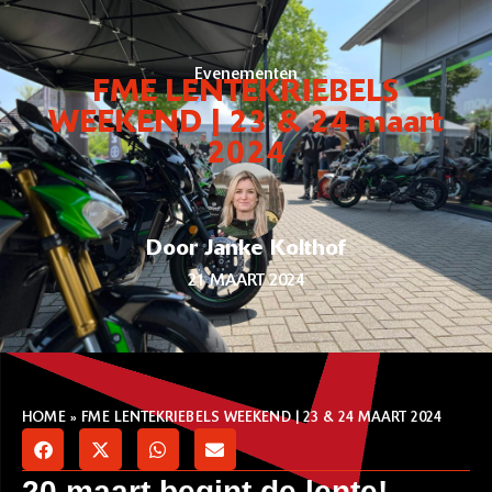
Evenementen
FME LENTEKRIEBELS
WEEKEND | 23 & 24 maart
2024
Door Janke Kolthof
21 MAART 2024
HOME
»
FME LENTEKRIEBELS WEEKEND | 23 & 24 MAART 2024
20 maart begint de lente!